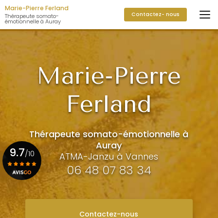
Aller
Marie-Pierre Ferland
Contactez- nous
au
Thérapeute somato-
émotionnelle à Auray
contenu
principal
Marie-Pierre
Ferland
Thérapeute somato-émotionnelle à
Auray
9.7
/10
ATMA-Janzu à Vannes
06 48 07 83 34
Voir le certificat
Contactez-nous