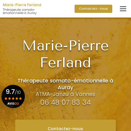
Aller
Marie-Pierre Ferland
Contactez- nous
au
Thérapeute somato-
émotionnelle à Auray
contenu
principal
Marie-Pierre
Ferland
Thérapeute somato-émotionnelle à
Auray
9.7
/10
ATMA-Janzu à Vannes
06 48 07 83 34
Voir le certificat
Contactez-nous