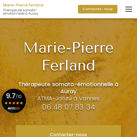
Aller
Marie-Pierre Ferland
Contactez- nous
au
Thérapeute somato-
émotionnelle à Auray
contenu
principal
Marie-Pierre
Ferland
Thérapeute somato-émotionnelle à
Auray
9.7
/10
ATMA-Janzu à Vannes
06 48 07 83 34
Voir le certificat
Contactez-nous