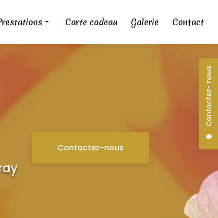
Prestations
Carte cadeau
Galerie
Contact
Chi Nei Tsang
Atma soins aquatiques
Contactez- nous
Shiatsu
QI massage
Massage relaxant
Ateliers / retraites
Contactez-nous
Atelier massage bébé
ray
Énergie et sexualité féminine