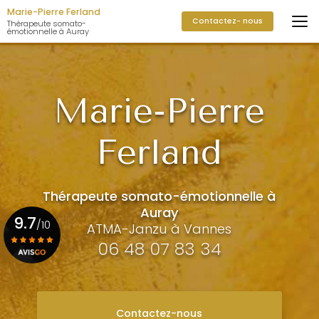
Aller
Marie-Pierre Ferland
Contactez- nous
au
Thérapeute somato-
émotionnelle à Auray
contenu
principal
Marie-Pierre
Ferland
Thérapeute somato-émotionnelle à
Auray
9.7
/10
ATMA-Janzu à Vannes
06 48 07 83 34
Voir le certificat
Contactez-nous