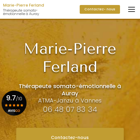
Aller
Marie-Pierre Ferland
Contactez- nous
au
Thérapeute somato-
émotionnelle à Auray
contenu
principal
Marie-Pierre
Ferland
Thérapeute somato-émotionnelle à
Auray
9.7
/10
ATMA-Janzu à Vannes
06 48 07 83 34
Voir le certificat
Contactez-nous