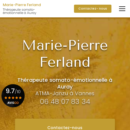
Aller
Marie-Pierre Ferland
Contactez- nous
au
Thérapeute somato-
émotionnelle à Auray
contenu
principal
Marie-Pierre
Ferland
Thérapeute somato-émotionnelle à
Auray
9.7
/10
ATMA-Janzu à Vannes
06 48 07 83 34
Voir le certificat
Contactez-nous