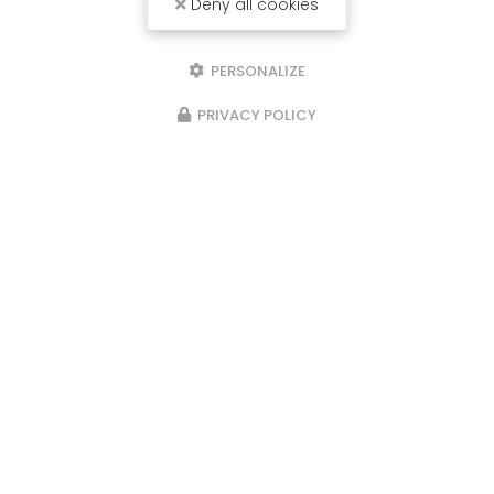
Le drainage lymphatique naturel :
Deny all cookies
comment le massage peut soutenir le
corps. Cabinet à Auray et
Locmariaquer
PERSONALIZE
Le
système lymphatique
est souvent moins
PRIVACY POLICY
connu que la circulation sanguine, et pourtant il
joue un rôle essentiel dans l’équilibre du corps. Il
participe à l’élimination des déchets…
Toute l'actualité