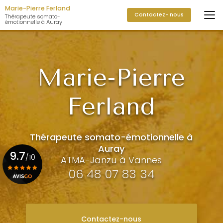
Aller
Marie-Pierre Ferland
Contactez- nous
au
Thérapeute somato-
émotionnelle à Auray
contenu
principal
Marie-Pierre
Ferland
Thérapeute somato-émotionnelle à
Auray
9.7
/10
ATMA-Janzu à Vannes
06 48 07 83 34
Voir le certificat
Contactez-nous