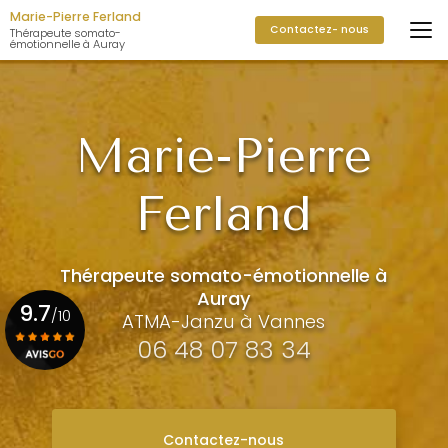
Aller
Marie-Pierre Ferland
Contactez- nous
au
Thérapeute somato-
émotionnelle à Auray
contenu
principal
Marie-Pierre
Ferland
Thérapeute somato-émotionnelle à
Auray
9.7
/10
ATMA-Janzu à Vannes
06 48 07 83 34
Voir le certificat
Contactez-nous