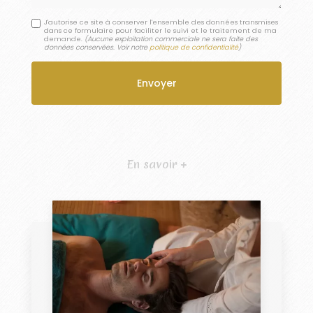
J'autorise ce site à conserver l'ensemble des données transmises
dans ce formulaire pour faciliter le suivi et le traitement de ma
demande.
(Aucune exploitation commerciale ne sera faite des
données conservées. Voir notre
politique de confidentialité
)
En savoir +