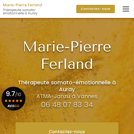
Aller
Marie-Pierre Ferland
Contactez- nous
au
Thérapeute somato-
émotionnelle à Auray
contenu
principal
Marie-Pierre
Ferland
Thérapeute somato-émotionnelle à
Auray
9.7
/10
ATMA-Janzu à Vannes
06 48 07 83 34
Voir le certificat
Contactez-nous