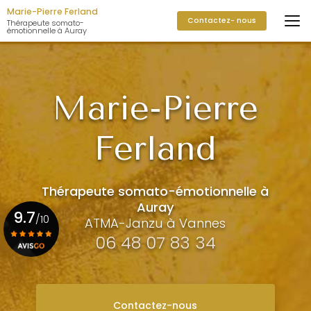
Aller
Marie-Pierre Ferland
Contactez- nous
au
Thérapeute somato-
émotionnelle à Auray
contenu
principal
Marie-Pierre
Ferland
Thérapeute somato-émotionnelle à
Auray
9.7
/10
ATMA-Janzu à Vannes
06 48 07 83 34
Voir le certificat
Contactez-nous